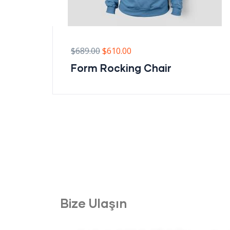
$
689.00
$
610.00
Form Rocking Chair
Bize Ulaşın